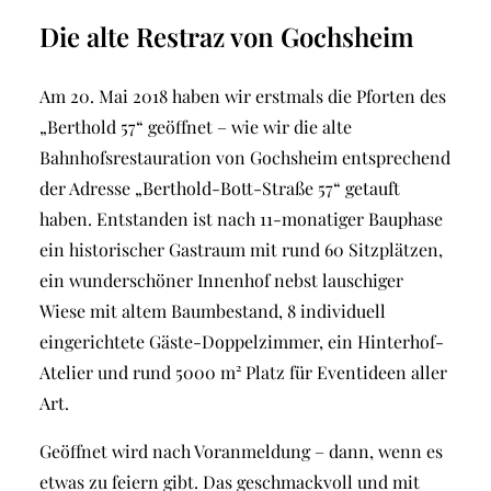
Die alte Restraz von Gochsheim
Am 20. Mai 2018 haben wir erstmals die Pforten des
„Berthold 57“ geöffnet – wie wir die alte
Bahnhofsrestauration von Gochsheim entsprechend
der Adresse „Berthold-Bott-Straße 57“ getauft
haben. Entstanden ist nach 11-monatiger Bauphase
ein historischer Gastraum mit rund 60 Sitzplätzen,
ein wunderschöner Innenhof nebst lauschiger
Wiese mit altem Baumbestand, 8 individuell
eingerichtete Gäste-Doppelzimmer, ein Hinterhof-
Atelier und rund 5000 m² Platz für Eventideen aller
Art.
Geöffnet wird nach Voranmeldung – dann, wenn es
etwas zu feiern gibt. Das geschmackvoll und mit