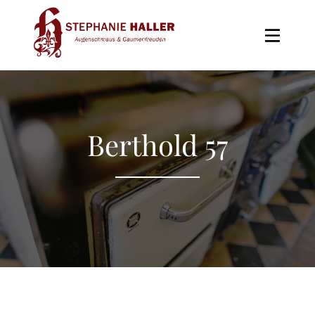
Skip
to
the
content
Berthold 57