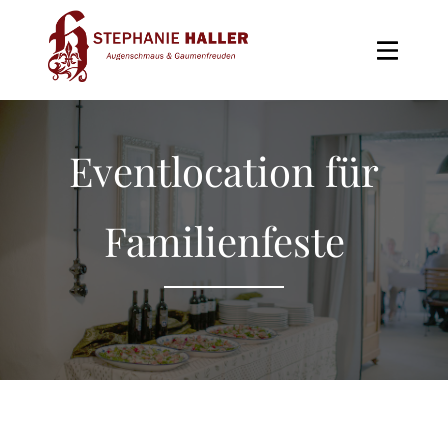
Skip
to
the
content
Eventlocation für
Familienfeste