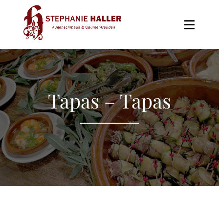
Skip
to
the
content
Tapas – Tapas