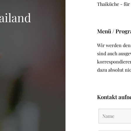
Thaiküche - für
ailand
Menü / Prog
Wir werden den 
sind auch ausge
korrespondieren
dazu absolut nic
Kontakt auf