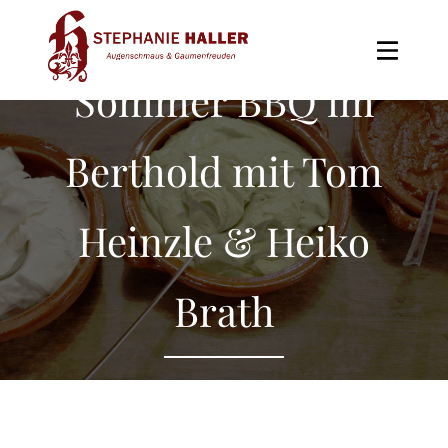
Skip
to
the
Sommer BBQ im
content
Berthold mit Tom
Heinzle & Heiko
Brath