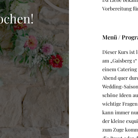
Vorbereitung fü
ochen!
Menü / Prog
Dieser Kurs ist 
am „Gaisberg 1“
einem Catering
Abend quer dur
Wedding-Saison 
schöne Ideen au
wichtige Fragen
kann immer nur 
der kleine exqui
zum Zuge kommen