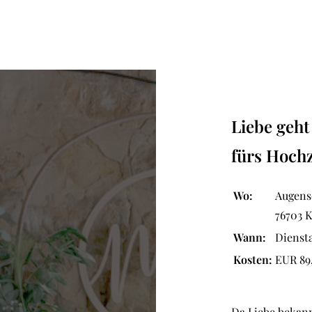
Liebe geh
fürs Hochz
Wo:
Augens
76703 K
Wann:
Diensta
Kosten:
EUR 89
Da Liebe bekann