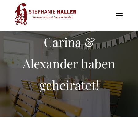
Skip
to
the
content
Carina &
Alexander haben
geheiratet!